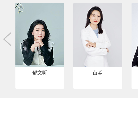
郁文昕
苗淼